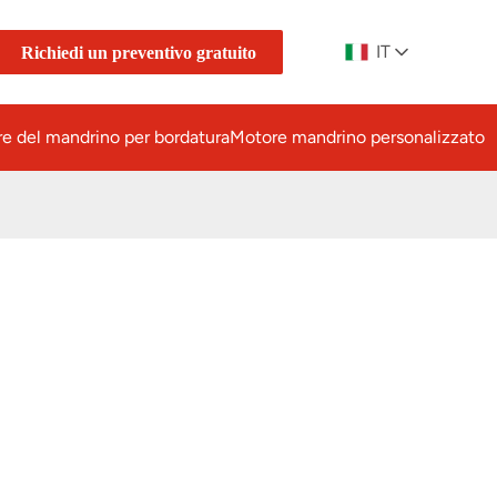
IT
Richiedi un preventivo gratuito
e del mandrino per bordatura
Motore mandrino personalizzato