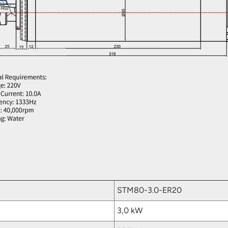
STM80-3.0-ER20
3,0 kW