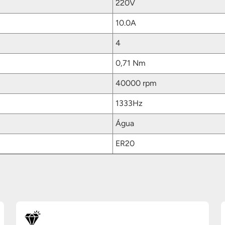
220V
10.0A
4
0,71 Nm
40000 rpm
1333Hz
Água
ER20