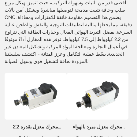
أقصى قدر من الثبات وسهولة التركيب، حيث تتميز بهيكل مربع
صلب وحافة تثبيت مدمجة لتوصيلها مباشرةً وبشكل آمن بآلات
CNC. يضمن هذا التصميم مقاومة فائقة للاهتزازات ومحاذاة
دقيقة، مما يجعلها مثالية لتطبيقات التوجيه والنقش والطحن عالية
السرعة. بفضل التبريد الهوائي الفعال وخيارات الطاقة التي تتراوح
من 2.2 كيلوواط إلى 7.5 كيلوواط، توفر هذه المغازل أداءً موثوقًا
في أعمال النجارة ومعالجة المواد المركبة وتشكيل المعادن غير
الحديدية. بسّط عملية التكامل وعزز المتانة - اكتشف سلسلتنا
المزودة بحافة لتشغيل قوي وسهل الصيانة.
محرك مغزل مبرد بالهواء
محرك مغزل بقدرة 2.2
بقدرة 2.2 كيلوواط، 18000
كيلوواط، 220 فولت، مبرد