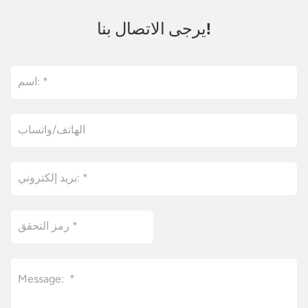
التوجيه CNC لتطبيقات مثل
النجارة والإعلان وصناعة
يرجى الاتصال بنا!
القوالب. اطلع على مغزل
التبريد الهوائي لجهاز التوجيه
CNC المعروض للبيع لرفع
كفاءة النقش لديك.