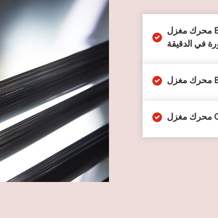
محرك مغزل ER32 بقدرة 6.0 كيلوواط مبرد بالهواء بسرعة