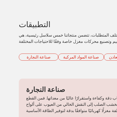
التطبيقات
، تتضمن منتجاتنا خمس سلاسل رئيسية، هي: stz، وstf، وstm، وstl، وstx، والتي تُناسب استخدامات واسعة النطاق مع مواد متنوعة، تشمل الخشب، والبلاستيك،
عادن
صناعة المواد المركبة
صناعة النجارة
صناعة النجارة
دقة وكفاءة واستقرارًا عاليًا من معداتها. فمن القطع
ب الصلب إلى النقش الخالي من العيوب على ألواح MDF، تتطلب المواد