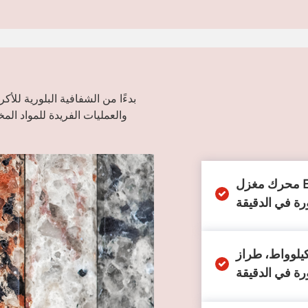
بدءًا من الشفافية البلورية للأ
والعمليات الفريدة للمواد المخت
محرك مغزل ER20 بقدرة 3.7 كيلوواط مبرد بالماء، قطره
 تبريد مائي بقدرة 3.2 كيلوواط، طراز ER20، سرعة