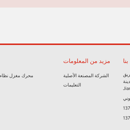
نا
مزيد من المعلومات
، منطقة Zhenxi الصناعية،
الشركة المصنعة الأصلية
محرك مغزل نظام ا
طقة Wujin، مدينة Changzhou، مقاطعة
التعليمات