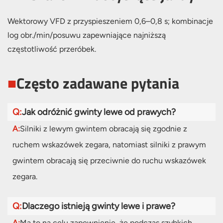
Wektorowy VFD z przyspieszeniem 0,6–0,8 s; kombinacje
log obr./min/posuwu zapewniające najniższą
częstotliwość przeróbek.
■
Często zadawane pytania
Q:
Jak odróżnić gwinty lewe od prawych?
A:
Silniki z lewym gwintem obracają się zgodnie z
ruchem wskazówek zegara, natomiast silniki z prawym
gwintem obracają się przeciwnie do ruchu wskazówek
zegara.
Q:
Dlaczego istnieją gwinty lewe i prawe?
A:
Ma to na celu zapewnienie, że podczas szybkich