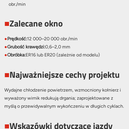
■
Zalecane okno
●
Prędkość:
12 000–20 000 obr./min
●
Grubość krawędzi:
0,6–2,0 mm
●
Obróbka:
ER16 lub ER20 (zależnie od modelu)
■
Najważniejsze cechy projektu
Wydajne chłodzenie powietrzem, wzmocniony kołnierz i
wyważony wirnik redukują drgania; zaprojektowane z
myślą o przewidywalnym wykończeniu w długich cyklach.
■
Wskazówki dotyczące jazdy