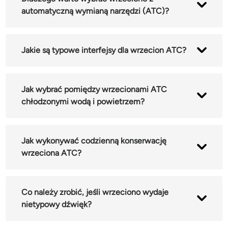
automatyczną wymianą narzędzi (ATC)?
Może zaoszczędzić czas i zwiększyć wydajność
Jakie są typowe interfejsy dla wrzecion ATC?
pracy, gwarantując jednocześnie dokładność
przetwarzania.
Najpopularniejszymi interfejsami wrzecion ATC są
Jak wybrać pomiędzy wrzecionami ATC
przede wszystkim serie ISO i BT.
chłodzonymi wodą i powietrzem?
Wybór zależy od konkretnego zastosowania.
Jak wykonywać codzienną konserwację
Wrzeciona chłodzone cieczą charakteryzują się
wrzeciona ATC?
doskonałym odprowadzaniem ciepła, dzięki czemu
nadają się do długotrwałej, precyzyjnej obróbki.
Wrzeciona chłodzone powietrzem są łatwe w
Utrzymuj wrzeciono i otwór stożkowy w czystości i
Co należy zrobić, jeśli wrzeciono wydaje
montażu i konserwacji, ale są głośne.
zadbaj o stabilne ciśnienie powietrza.
nietypowy dźwięk?