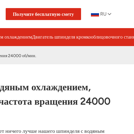
RU
Получите бесплатную смету
ым охлаждением
Двигатель шпинделя кромкооблицовочного стан
ения 24000 об/мин.
дяным охлаждением,
 частота вращения 24000
нет ничего лучше нашего шпинделя с водяным