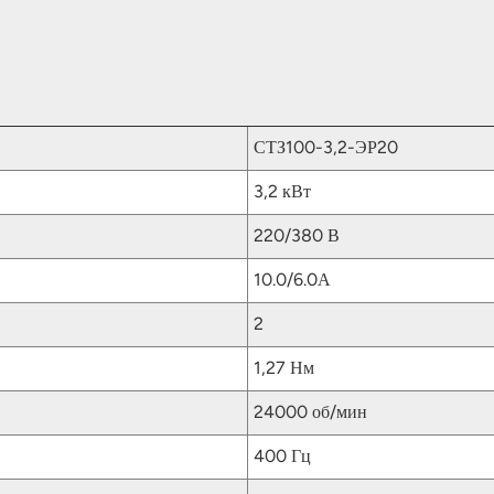
СТЗ100-3,2-ЭР20
3,2 кВт
220/380 В
10.0/6.0А
2
1,27 Нм
24000 об/мин
400 Гц