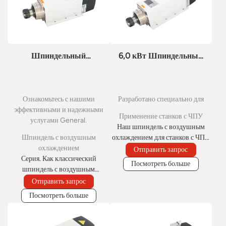
Шпиндельный
6,0 кВт Шпиндельный
двигатель ER32
двигатель с воздушным
мощностью 4,5 кВт с
охлаждением для
воздушным
станков с ЧПУ ER32
Ознакомьтесь с нашими
Разработано специально для
охлаждением, 18000 об/
эффективными и надежными
мин.
Применение станков с ЧПУ
услугами General.
Наш шпиндель с воздушным
Шпиндель с воздушным
охлаждением для станков с ЧПУ
охлаждением
обеспечивает высокую мощность
Отправить запрос
Серия. Как классический
для автоматизированной
Посмотреть больше
шпиндель с воздушным
обработки. Этот шпиндель с
охлаждением, он обеспечивает
воздушным охлаждением
Отправить запрос
стабильную и долговременную
оптимизирован для бесшовной
Посмотреть больше
работу благодаря
интеграции с различными
принудительному воздушному
системами числового
охлаждению, устраняя
управления. Его эффективная