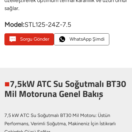
özelleştirerek optimum termal kararlılık ve uzun ömür
sağlar.
Model:
STL125-24Z-7.5
Sorgu Gönder
WhatsApp Şimdi
■
7,5kW ATC Su Soğutmalı BT30
Mil Motoruna Genel Bakış
7,5 kW ATC Su Soğutmalı BT30 Mil Motoru: Üstün
Performans, Verimli Soğutma, Makineniz İçin İstikrarlı
Çekirdek Gücü Sağlar.