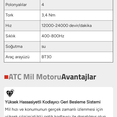
Polonyalılar
4
Tork
3,4 Nm
Hız
12000-24000 devir/dakika
Sıklık
400-800Hz
Soğutma
su
Araç arayüzü
BT30
■
ATC Mil Motoru
Avantajlar
Yüksek Hassasiyetli Kodlayıcı Geri Besleme Sistemi
Mil hızı ve konumunun gerçek zamanlı izlenmesi için
yüksek çözünürlüklü optik kodlayıcı ile donatılmış olup,