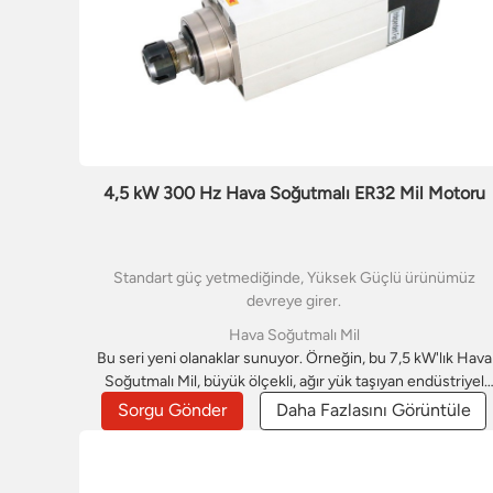
4,5 kW 300 Hz Hava Soğutmalı ER32 Mil Motoru
Standart güç yetmediğinde, Yüksek Güçlü ürünümüz
devreye girer.
Hava Soğutmalı Mil
Bu seri yeni olanaklar sunuyor. Örneğin, bu 7,5 kW'lık Hava
Soğutmalı Mil, büyük ölçekli, ağır yük taşıyan endüstriyel
otomasyon hatları için kesintisiz güç sağlıyor. En zorlu üret
Sorgu Gönder
Daha Fazlasını Görüntüle
ortamları için tasarlanmış gerçek bir verimlilik aracıdır.