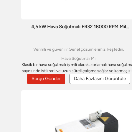
4,5 kW Hava Soğutmalı ER32 18000 RPM Mil
Motoru
Verimli ve güvenilir Genel çözümlerimizi keşfedin.
Hava Soğutmalı Mil
Klasik bir hava soğutmalı iş mili olarak, zorlamalı hava soğutm
sayesinde istikrarlı ve uzun süreli çalışma sağlar ve karmaşık
soğutma sistemlerine olan ihtiyacı ortadan kaldırır. İster yen
Sorgu Gönder
Daha Fazlasını Görüntüle
başlayan biri olun ister uygun maliyetli bir çözüm arıyor olun
hava soğutmalı iş milimiz ve hava soğutmalı freze iş milimiz
hassasiyet ve dayanıklılık için temel gereksinimleri karşılayar
her türlü CNC projesi için ideal başlangıç ​​noktasıdır.