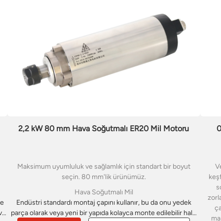
için satılık hava soğutmalı CNC router milimize göz atın.
2,2 kW 80 mm Hava Soğutmalı ER20 Mil Motoru
0
Maksimum uyumluluk ve sağlamlık için standart bir boyut
Ve
seçin. 80 mm'lik ürünümüz.
keşf
s
Hava Soğutmalı Mil
zorl
ve
Endüstri standardı montaj çapını kullanır, bu da onu yedek
ça
va
parça olarak veya yeni bir yapıda kolayca monte edilebilir hale
mal