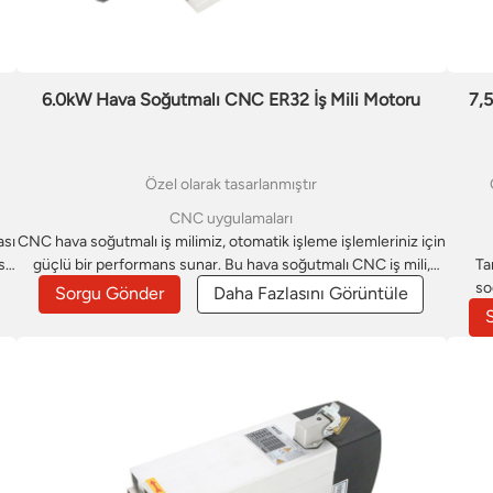
6.0kW Hava Soğutmalı CNC ER32 İş Mili Motoru
7,
Özel olarak tasarlanmıştır
CNC uygulamaları
ası
CNC hava soğutmalı iş milimiz, otomatik işleme işlemleriniz için
 su
güçlü bir performans sunar. Bu hava soğutmalı CNC iş mili,
Ta
i
çeşitli sayısal kontrol sistemleriyle sorunsuz entegrasyon için
so
Sorgu Gönder
Daha Fazlasını Görüntüle
,
optimize edilmiştir. Verimli hava soğutma tasarımı, iş milinin
doğ
,
uzun süreli gravür ve kesme işlemleri sırasında optimum
açısın
ak
çalışma sıcaklığını ve doğruluğunu korumasını sağlar. Hava
ro
soğutmalı iş milimizi seçmek, istikrar ve verimliliği seçmek
uygul
anlamına gelir.
iç