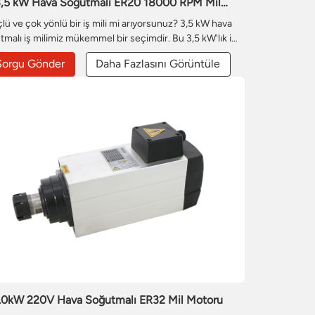
3,5 kW Hava Soğutmalı ER20 18000 RPM Mil
Motoru
lü ve çok yönlü bir iş mili mi arıyorsunuz? 3,5 kW hava
tmalı iş milimiz mükemmel bir seçimdir. Bu 3,5 kW'lık iş
i, ekstra güç rezervi sunarak sert ağaçları ve demir dışı
Sorgu Gönder
Daha Fazlasını Görüntüle
leri işlerken daha yetenekli olmasını sağlar. Çekirdek 3,5
k iş mili motoru, yüksek yükler altında bile istikrarlı çıkış
sağlamak için özel olarak güçlendirilmiştir.
.0kW 220V Hava Soğutmalı ER32 Mil Motoru