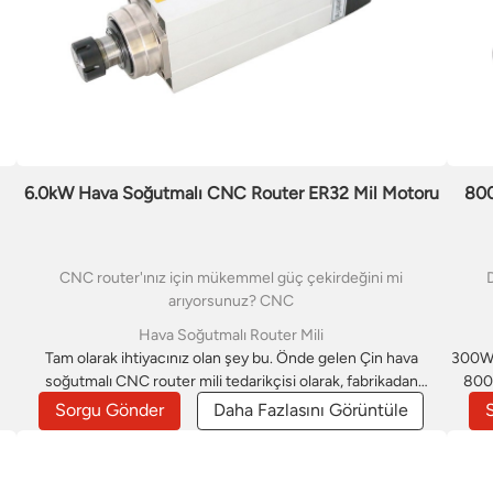
6.0kW Hava Soğutmalı CNC Router ER32 Mil Motoru
800
CNC router'ınız için mükemmel güç çekirdeğini mi
D
arıyorsunuz? CNC
Hava Soğutmalı Router Mili
Tam olarak ihtiyacınız olan şey bu. Önde gelen Çin hava
300W 
soğutmalı CNC router mili tedarikçisi olarak, fabrikadan
800W
im
doğrudan satış ürünlerimiz hem performans hem de fiyat
m
Sorgu Gönder
Daha Fazlasını Görüntüle
açısından rakipsiz bir avantaj sunuyor. Bu hava soğutmalı CNC
router mili, ağaç işleme, reklamcılık ve kalıp yapımı gibi
uygulamalar için tasarlanmıştır. Gravür verimliliğinizi artırmak