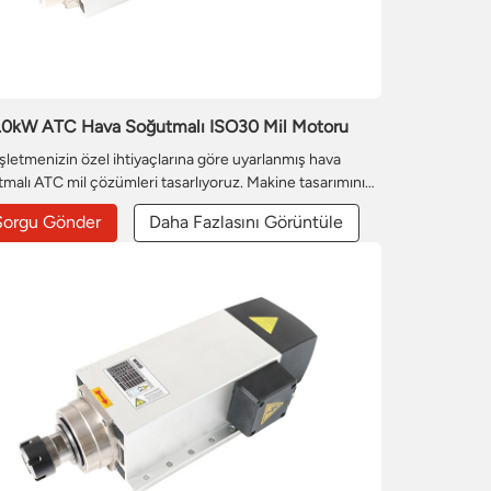
.0kW ATC Hava Soğutmalı ISO30 Mil Motoru
İşletmenizin özel ihtiyaçlarına göre uyarlanmış hava
malı ATC mil çözümleri tasarlıyoruz. Makine tasarımınız
 ortamınız su soğutmayı pratik kılmıyorsa, performansı
Sorgu Gönder
Daha Fazlasını Görüntüle
üvenilirliği en üst düzeye çıkarmak için motor sargısını,
 akış yolunu ve yatak konfigürasyonunu basitleştirilmiş,
hava soğutmalı bir paket halinde özelleştirebiliriz.