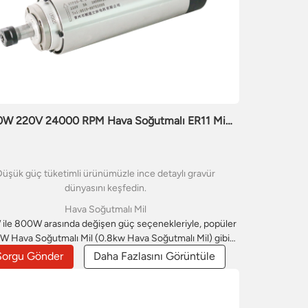
W 220V 24000 RPM Hava Soğutmalı ER11 Mil
Motoru
üşük güç tüketimli ürünümüzle ince detaylı gravür
dünyasını keşfedin.
Hava Soğutmalı Mil
ile 800W arasında değişen güç seçenekleriyle, popüler
 Hava Soğutmalı Mil (0.8kw Hava Soğutmalı Mil) gibi
odeller de dahil olmak üzere bu seri, masaüstü CNC
Sorgu Gönder
Daha Fazlasını Görüntüle
tezgahları ve PCB üretimi için mükemmeldir.