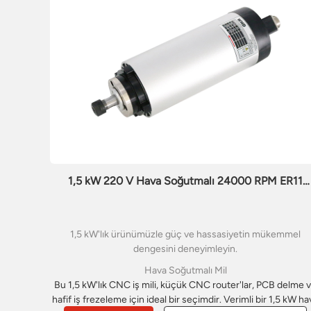
1,5 kW 220 V Hava Soğutmalı 24000 RPM ER11
CNC Router İş Mili Motoru
1,5 kW'lık ürünümüzle güç ve hassasiyetin mükemmel
dengesini deneyimleyin.
Hava Soğutmalı Mil
Bu 1,5 kW'lık CNC iş mili, küçük CNC router'lar, PCB delme 
hafif iş frezeleme için ideal bir seçimdir. Verimli bir 1,5 kW ha