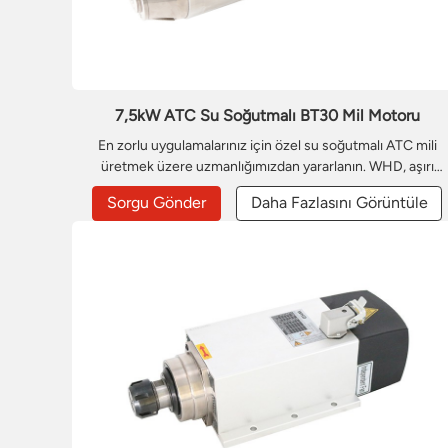
7,5kW ATC Su Soğutmalı BT30 Mil Motoru
En zorlu uygulamalarınız için özel su soğutmalı ATC mili
üretmek üzere uzmanlığımızdan yararlanın. WHD, aşırı
çalışma döngülerine, özel kesme sıvılarına veya zorlu
Sorgu Gönder
Daha Fazlasını Görüntüle
malzemelere uyum sağlamak için soğutma sıvısı akışını,
gövde malzemelerini ve iç contaları özelleştirerek optimu
termal kararlılık ve uzun ömür sağlar.