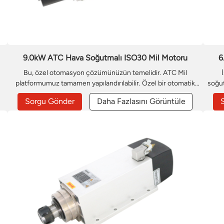
9.0kW ATC Hava Soğutmalı ISO30 Mil Motoru
6
Bu, özel otomasyon çözümünüzün temelidir. ATC Mil
platformumuz tamamen yapılandırılabilir. Özel bir otomatik
soğut
takım değiştirme mili oluşturmak için güç, hız, takım arayüzü
veya
Sorgu Gönder
Daha Fazlasını Görüntüle
ve montaj seçeneklerini tanımlamak üzere sizinle birlikte
ve g
m
çalışacağız; bu mil, ATC CNC mil makine tasarımınızla
hava
mükemmel bir şekilde entegre olacaktır.