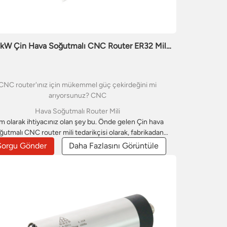
5kW Çin Hava Soğutmalı CNC Router ER32 Mil
Motoru
CNC router'ınız için mükemmel güç çekirdeğini mi
arıyorsunuz? CNC
Hava Soğutmalı Router Mili
m olarak ihtiyacınız olan şey bu. Önde gelen Çin hava
ğutmalı CNC router mili tedarikçisi olarak, fabrikadan
rudan satış ürünlerimiz hem performans hem de fiyat
Sorgu Gönder
Daha Fazlasını Görüntüle
dan rakipsiz bir avantaj sunuyor. Bu hava soğutmalı CNC
uter mili, ağaç işleme, reklamcılık ve kalıp yapımı gibi
amalar için tasarlanmıştır. Gravür verimliliğinizi artırmak
in satılık hava soğutmalı CNC router milimize göz atın.