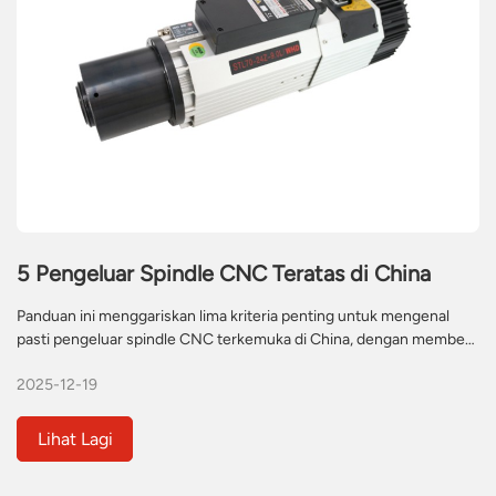
5 Pengeluar Spindle CNC Teratas di China
Panduan ini menggariskan lima kriteria penting untuk mengenal
pasti pengeluar spindle CNC terkemuka di China, dengan memberi
tumpuan kepada keupayaan teknologi, jaminan kualiti dan
2025-12-19
kepakaran khusus industri. Ia berfungsi sebagai sumber yang
komprehensif untuk pembeli global yang mencari penyelesaian
spindle berprestasi tinggi yang andal untuk jentera CNC mereka.
Lihat Lagi