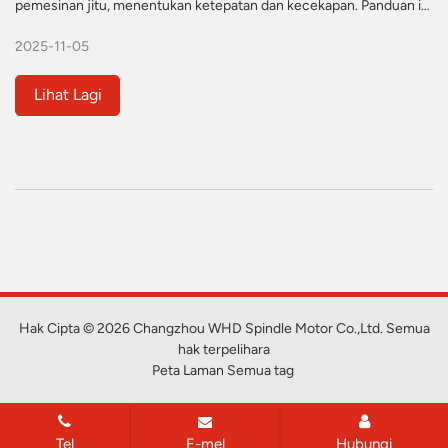
pemesinan jitu, menentukan ketepatan dan kecekapan. Panduan ini
meneroka jenis spindle (penyejukan udara/air), kriteria pemilihan
2025-11-05
utama dan amalan terbaik penyelenggaraan untuk industri seperti
aeroangkasa dan automotif. Percayakan Motor Spindle WHD untuk
penyelesaian spindle profesional yang disesuaikan dengan
Lihat Lagi
keperluan anda.
Hak Cipta © 2026 Changzhou WHD Spindle Motor Co.,Ltd. Semua
hak terpelihara
Peta Laman
Semua tag
Tel
E-mel
Hubungi