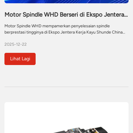
Motor Spindle WHD Berseri di Ekspo Jentera
Kerja Kayu Shunde (Lunjiao) China ke-25
Motor Spindle WHD mempamerkan penyelesaian spindle
berprestasi tingginya di Ekspo Jentera Kerja Kayu Shunde China
ke-25 (9-15 Dis 2025). Mengetengahkan ATC, spindle yang
2025-12-22
disejukkan udara dan disejukkan air, WHD bekerjasama dengan
profesional industri untuk mempamerkan komponen teras yang
andal bagi meningkatkan kecekapan jentera CNC dalam kerja kayu
Lihat Lagi
dan pemprosesan bahan komposit.