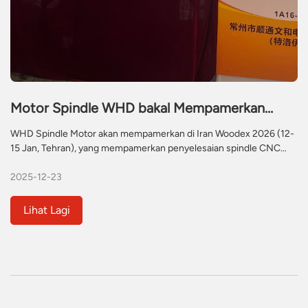
Motor Spindle WHD bakal Mempamerkan
Penyelesaian Spindle CNC Berprestasi Tinggi
WHD Spindle Motor akan mempamerkan di Iran Woodex 2026 (12-
di Iran Woodex 2026
15 Jan, Tehran), yang mempamerkan penyelesaian spindle CNC
termaju termasuk ATC, model yang disejukkan air dan disejukkan
2025-12-23
udara untuk industri kerja kayu dan perabot. Kunjungi reruai Dewan
40, No.10 untuk meneroka komponen ketepatan yang direka
bentuk untuk kecekapan pembuatan yang dipertingkatkan.
Lihat Lagi