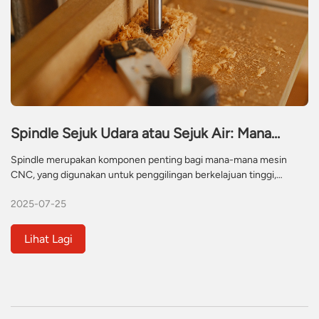
Spindle Sejuk Udara atau Sejuk Air: Mana
Lebih Baik?
Spindle merupakan komponen penting bagi mana-mana mesin
CNC, yang digunakan untuk penggilingan berkelajuan tinggi,
penggerudian, ukiran dan kerja-kerja berat yang lain. Walau
2025-07-25
bagaimanapun, apabila motor spindle elektrik berputar pada
kelajuan tinggi untuk memberikan hasil ini, ia perlu disejukkan untuk
mengelakkan gangguan dan mengekalkan prestasi. Tidak berbuat
Lihat Lagi
demikian boleh menyebabkan kesukaran operasi, daripada jangka
hayat yang berkurangan hingga kerosakan komponen sepenuhnya.