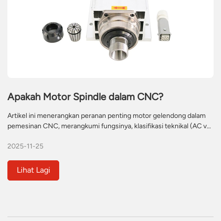
Apakah Motor Spindle dalam CNC?
Artikel ini menerangkan peranan penting motor gelendong dalam
pemesinan CNC, merangkumi fungsinya, klasifikasi teknikal (AC vs.
servo), dan kriteria pemilihan utama. Ia mengetengahkan kepakaran
2025-11-25
WHD Spindle Motor dalam menyediakan penyelesaian
berketepatan tinggi dan boleh disesuaikan untuk pengeluar global,
dengan menekankan kecekapan, ketahanan dan sokongan teknikal
Lihat Lagi
24/7. Sesuai untuk perniagaan yang ingin mengoptimumkan
prestasi CNC.