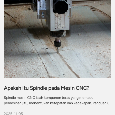
memastikan prestasi dan kebolehpercayaan yang optimum dalam
projek pemesinan anda.
Apakah itu Spindle pada Mesin CNC?
Spindle mesin CNC ialah komponen teras yang memacu
pemesinan jitu, menentukan ketepatan dan kecekapan. Panduan ini
meneroka jenis spindle (penyejukan udara/air), kriteria pemilihan
2025-11-05
utama dan amalan terbaik penyelenggaraan untuk industri seperti