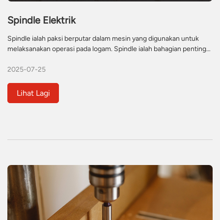
Spindle Elektrik
Spindle ialah paksi berputar dalam mesin yang digunakan untuk
melaksanakan operasi pada logam. Spindle ialah bahagian penting
mesin dan secara amnya merupakan unit gabungan yang
2025-07-25
mengandungi mandrel. Ia mengandungi selongsong, pemegang
alat, galas, bendalir untuk memotong logam dan litar penyejuk.
Komposisi dalaman spindle ialah struktur yang rumit. Terdapat
Lihat Lagi
pelbagai jenis spindle, tetapi spindle elektrik mempunyai kuasa dan
ketepatan yang tinggi kerana ia bermotor.