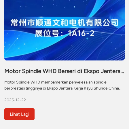
Motor Spindle WHD Berseri di Ekspo Jentera
Kerja Kayu Shunde (Lunjiao) China ke-25
Motor Spindle WHD mempamerkan penyelesaian spindle
berprestasi tingginya di Ekspo Jentera Kerja Kayu Shunde China
ke-25 (9-15 Dis 2025). Mengetengahkan ATC, spindle yang
2025-12-22
disejukkan udara dan disejukkan air, WHD bekerjasama dengan
profesional industri untuk mempamerkan komponen teras yang
andal bagi meningkatkan kecekapan jentera CNC dalam kerja kayu
Lihat Lagi
dan pemprosesan bahan komposit.