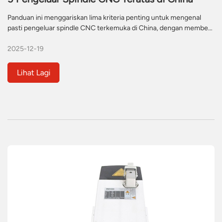
Panduan ini menggariskan lima kriteria penting untuk mengenal
pasti pengeluar spindle CNC terkemuka di China, dengan memberi
tumpuan kepada keupayaan teknologi, jaminan kualiti dan
2025-12-19
kepakaran khusus industri. Ia berfungsi sebagai sumber yang
komprehensif untuk pembeli global yang mencari penyelesaian
spindle berprestasi tinggi yang andal untuk jentera CNC mereka.
Lihat Lagi