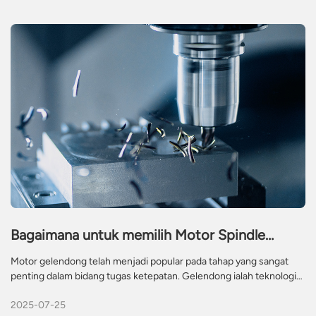
Bagaimana untuk memilih Motor Spindle
CNC?
Motor gelendong telah menjadi popular pada tahap yang sangat
penting dalam bidang tugas ketepatan. Gelendong ialah teknologi
baharu yang menawarkan berat ringan dan getaran rendah. Ia
2025-07-25
merupakan bahagian paling kritikal bagi alat mesin CNC dan