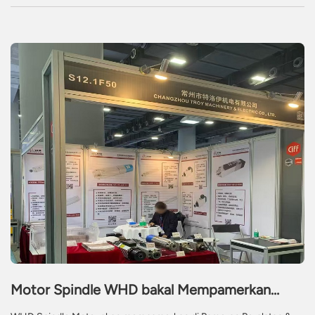
Motor Spindle WHD bakal Mempamerkan
Penyelesaian Spindle CNC Inovatif di CIFF