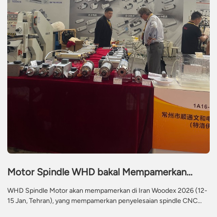
Motor Spindle WHD bakal Mempamerkan
Penyelesaian Spindle CNC Berprestasi Tinggi
WHD Spindle Motor akan mempamerkan di Iran Woodex 2026 (12-
di Iran Woodex 2026
15 Jan, Tehran), yang mempamerkan penyelesaian spindle CNC
termaju termasuk ATC, model yang disejukkan air dan disejukkan