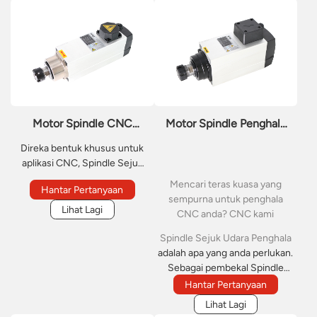
Spindle 2.2 kw yang
menawarkan rizab kuasa
disejukkan udara ini boleh
tambahan, menjadikannya
mengendalikan bahan yang
lebih berkemampuan
lebih keras seperti
semasa memproses kayu
aluminium dan tembaga
keras dan logam bukan
dengan kecekapan yang
ferus. Motor spindle teras
lebih tinggi. Sebagai Kilang
3.5 kw diperkukuh khas
China Spindle Sejuk Udara
untuk memastikan output
2.2 kw profesional, kami
yang stabil walaupun di
Motor Spindle CNC
Motor Spindle Penghala
memastikan setiap Spindle
bawah beban tinggi.
ER25 Bersejuk Udara
CNC ER32 Bersejuk
Direka bentuk khusus untuk
CNC Sejuk Udara 2.2 kw
3.5kW
Udara 4.5KW
aplikasi CNC, Spindle Sejuk
diuji dengan ketat untuk
Udara CNC kami
memberikan prestasi dan
Mencari teras kuasa yang
Hantar Pertanyaan
memberikan kuasa yang
kebolehpercayaan yang
sempurna untuk penghala
mantap untuk pemesinan
Lihat Lagi
tiada tandingan.
CNC anda? CNC kami
automatik anda. Spindle cnc
yang disejukkan udara ini
Spindle Sejuk Udara Penghala
dioptimumkan untuk
adalah apa yang anda perlukan.
penyepaduan lancar dengan
Sebagai pembekal Spindle
pelbagai sistem kawalan
Penghala CNC Sejuk Udara
Hantar Pertanyaan
berangka. Reka bentuk
yang terkemuka di China,
Lihat Lagi
penyejukan udaranya yang
produk Kilang Langsung kami