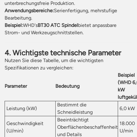
unterbrechungsfreie Produktion.
Anwendungsbereiche:
Serienfertigung, mehrstufige
Bearbeitung.
Beispiel:
WHD's
BT30 ATC Spindel
bietet anpassbare
Strom- und Werkzeugschnittstellen.
4. Wichtigste technische Parameter
Nutzen Sie diese Tabelle, um die wichtigsten
Spezifikationen zu vergleichen:
Beispiel
(WHD 6,
Parameter
Bedeutung
kW
luftgekü
Bestimmt die
Leistung (kW)
6,0 kW
Schneidleistung
Beeinträchtigt
Geschwindigkeit
18.000
Oberflächenbeschaffenheit
(U/min)
U/min
und Details