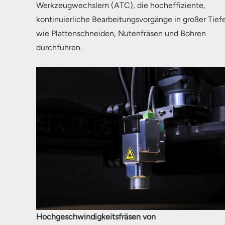
Werkzeugwechslern (ATC), die hocheffiziente,
kontinuierliche Bearbeitungsvorgänge in großer Tief
wie Plattenschneiden, Nutenfräsen und Bohren
durchführen.
Hochgeschwindigkeitsfräsen von